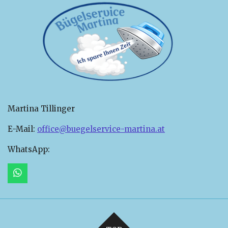
Martina Tillinger
E-Mail:
office@buegelservice-martina.at
WhatsApp:
W
h
a
t
s
A