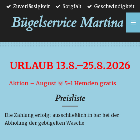
Zuverlässigkeit
Sorgfalt
Geschwindigkeit
Zum
Hauptinhalt
Bügelservice Martina
springen
URLAUB 13.8.–25.8.2026
Aktion – August 🌞 5+1 Hemden gratis
Preisliste
Die Zahlung erfolgt ausschließlich in bar bei der
Abholung der gebügelten Wäsche.